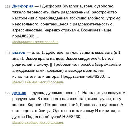
Дисфория
— I Дисфория (dysphoria, греч. dysphoreō
123
тяжело переносить, быть раздраженным) расстройство
настроения с преобладанием тоскливо злобного, угрюмо
недовольного, сочетающееся с раздражительностью,
агрессивностью, нередко страхами. Возникает чаще
при&#8230; …
Медицинская энциклопедия
вы́зов
— а, м. 1. Действие по глаг. вызвать вызывать (в 1
124
знач.). Вызов врача на дом. Вызов свидетелей. Вызов
родителей в школу. || Требование, просьба (выражаемые
аплодисментами, криками) о выходе к зрителям
исполнителя или автора. Представление&#8230; …
Малый академический словарь
ду́ться
— дуюсь, дуешься; несов. 1. Наполняться воздухом;
125
раздуваться. В голове его начался жар, живот дулся, ногу
кололо. Каронин Петропавловский, Рассказы о пустяках. А
есть еще затейницы, Одеты по столичному И ширится, и
дуется Подол на обручах! Н.&#8230; …
Малый академический словарь