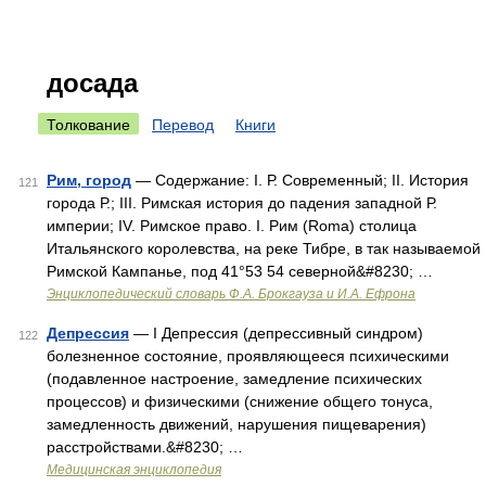
досада
Толкование
Перевод
Книги
Рим, город
— Содержание: I. Р. Современный; II. История
121
города Р.; III. Римская история до падения западной Р.
империи; IV. Римское право. I. Рим (Roma) столица
Итальянского королевства, на реке Тибре, в так называемой
Римской Кампанье, под 41°53 54 северной&#8230; …
Энциклопедический словарь Ф.А. Брокгауза и И.А. Ефрона
Депрессия
— I Депрессия (депрессивный синдром)
122
болезненное состояние, проявляющееся психическими
(подавленное настроение, замедление психических
процессов) и физическими (снижение общего тонуса,
замедленность движений, нарушения пищеварения)
расстройствами.&#8230; …
Медицинская энциклопедия