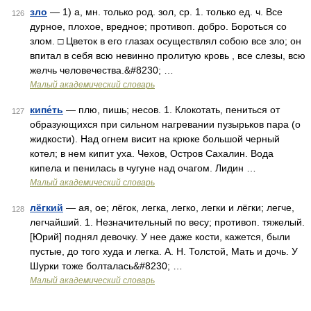
зло
— 1) а, мн. только род. зол, ср. 1. только ед. ч. Все
126
дурное, плохое, вредное; противоп. добро. Бороться со
злом. □ Цветок в его глазах осуществлял собою все зло; он
впитал в себя всю невинно пролитую кровь , все слезы, всю
желчь человечества.&#8230; …
Малый академический словарь
кипе́ть
— плю, пишь; несов. 1. Клокотать, пениться от
127
образующихся при сильном нагревании пузырьков пара (о
жидкости). Над огнем висит на крюке большой черный
котел; в нем кипит уха. Чехов, Остров Сахалин. Вода
кипела и пенилась в чугуне над очагом. Лидин …
Малый академический словарь
лёгкий
— ая, ое; лёгок, легка, легко, легки и лёгки; легче,
128
легчайший. 1. Незначительный по весу; противоп. тяжелый.
[Юрий] поднял девочку. У нее даже кости, кажется, были
пустые, до того худа и легка. А. Н. Толстой, Мать и дочь. У
Шурки тоже болталась&#8230; …
Малый академический словарь